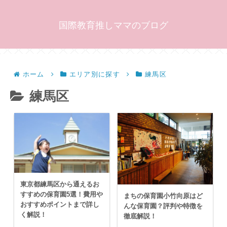
国際教育推しママのブログ
ホーム
エリア別に探す
練馬区
練馬区
東京都練馬区から通えるお
すすめの保育園5選！費用や
まちの保育園小竹向原はど
おすすめポイントまで詳し
んな保育園？評判や特徴を
く解説！
徹底解説！